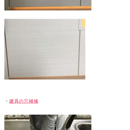
・
建具の穴補修