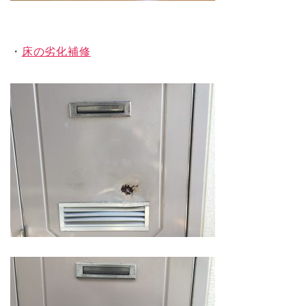
・
床の劣化補修