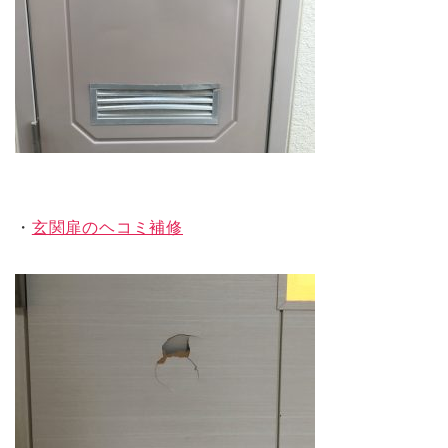
・
玄関扉のヘコミ補修