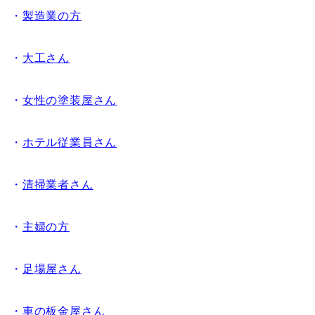
・
製造業の方
・
大工さん
・
女性の塗装屋さん
・
ホテル従業員さん
・
清掃業者さん
・
主婦の方
・
足場屋さん
・
車の板金屋さん