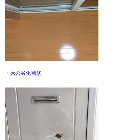
・
床の劣化補修