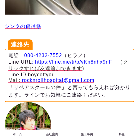
シンクの傷補修
連絡先
電話
080-4232-7552
（ヒラノ）
Line URL
:
https://line.me/ti/p/vKn8nhx9nF
（ク
リックすれば友達追加できます)
Line ID:boycottyou
Mail:
rocknrollhospital@gmail.com
」
「リペアスクールの件
と言ってもらえれば分かり
ます。ラインでお気軽にご連絡ください。
ホーム
会社案内
施工事例
料金