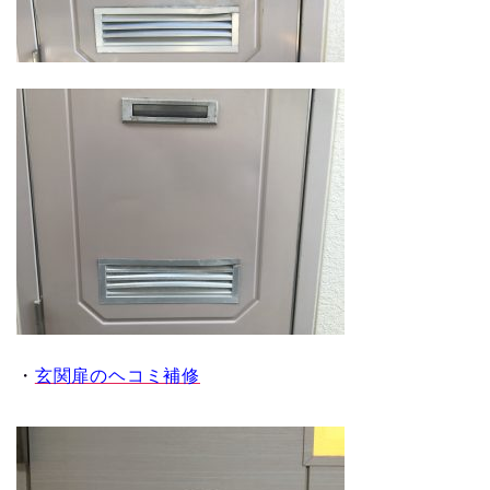
・
玄関扉のヘコミ補修