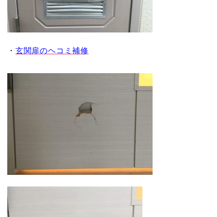
・
玄関扉のヘコミ補修