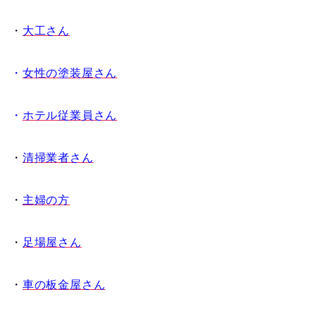
・
大工さん
・
女性の塗装屋さん
・
ホテル従業員さん
・
清掃業者さん
・
主婦の方
・
足場屋さん
・
車の板金屋さん