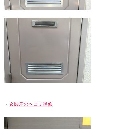
・
玄関扉のヘコミ補修