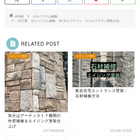
HOME
ガルバリウム鋼板
IG工業 ガルバリウム鋼板 SPガルブライト クールブラウン調色方法
RELATED POST
エイジング塗装
エイジング塗装
集合住宅エントランス壁面：
石材補修方法
気分はアーティスト？難関の
外壁補修をエイジング塗装仕
上げ
2017年8月9日
2024年1月3日