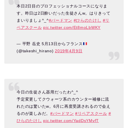
本日2日目のプロフェッショナルコースになりま
す。昨日は2日酔いだった生徒さんw。はりきって
まいりましょ^_^
#バードマン
#ひらのたけし
#リ
ペアスクール
pic.twitter.com/Et8moLbWKY
— 平野 岳史 5月13日からフランス
(@takeshi_hirano)
2019年4月9日
今日の生徒さん器用だったわ^_^
予定変更してクウォーツ系のカウンター補修に流
れたのは驚いたw。6月に再度受講されるので会え
るのが楽しみだ。
#バードマン
#リペアスクール
#
ひらのたけし
pic.twitter.com/YadDsYMvfT