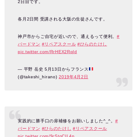
2日目です。
各月2日間 受講される大阪の生徒さんです。
神戸市からご自宅が近いので、通えるって便利。
#
バードマン
#リペアスクール
#ひらのたけし
pic.twitter.com/RrHEX2RqId
— 平野 岳史 5月13日からフランス
(@takeshi_hirano)
2019年4月2日
実践的に勝手口の扉補修をお願いしました^_^。
#
バードマン
#ひらのたけし
#リペアスクール
pic.twitter.com/9c5tqCIL4p