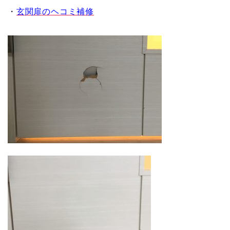
・
玄関扉のヘコミ補修