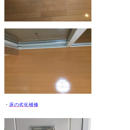
・
床の劣化補修