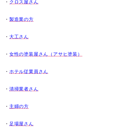
・
クロス屋さん
・
製造業の方
・
大工さん
・
女性の
塗装屋さん（アサヒ塗装）
・
ホテル従業員さん
・
清掃業者さん
・
主婦の方
・
足場屋さん