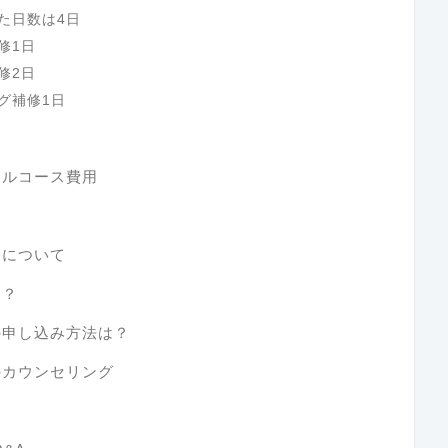
た日数は4日
修1日
修2日
グ補修1日
ナルコース費用
トについて
は？
の申し込み方法は？
のカウンセリング