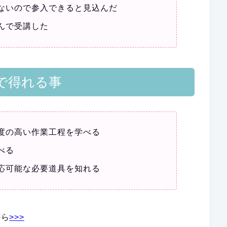
ないので参入できると見込んだ
んで受講した
ルで得れる事
度の高い作業工程を学べる
べる
応可能な必要道具を知れる
から
>>>