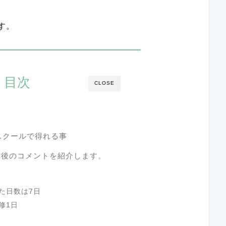
す。
目次
CLOSE
ペアスクールで得れる事
講後のコメントを紹介します。
介
た日数は7日
修1日