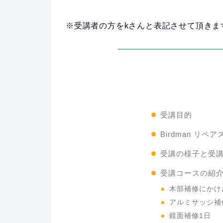
※受講者の方をkさんと表記させて頂きま
受講目的
Birdman リ
受講の様子と受
受講コースの紹
木部補修にかけ
アルミサッシ補
鏡面補修1日