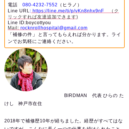
電話
080-4232-7552
（ヒラノ）
Line URL
:
https://line.me/ti/p/vKn8nhx9nF
（ク
リックすれば友達追加できます)
Line ID:boycottyou
Mail:
rocknrollhospital@gmail.com
」
「補修の件
と言ってもらえれば分かります。ライ
ンでお気軽にご連絡ください。
BIRDMAN 代表 ひらの た
けし 神戸市在住
2018年で補修歴10年が経ちました。経歴がすべてはな
いですが、こんなに長く一つの仕事を続けられたこと