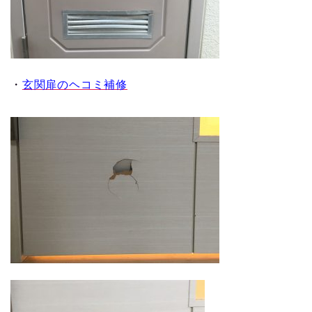
・
玄関扉のヘコミ補修