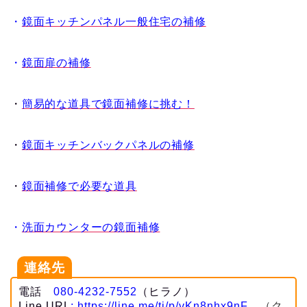
・
鏡面キッチンパネル一般住宅の補修
・
鏡面扉の補修
・
簡易的な道具で鏡面補修に挑む！
・
鏡面キッチンバックパネルの補修
・
鏡面補修で必要な道具
・
洗面カウンターの鏡面補修
連絡先
電話
080-4232-7552
（ヒラノ）
Line URL
:
https://line.me/ti/p/vKn8nhx9nF
（ク