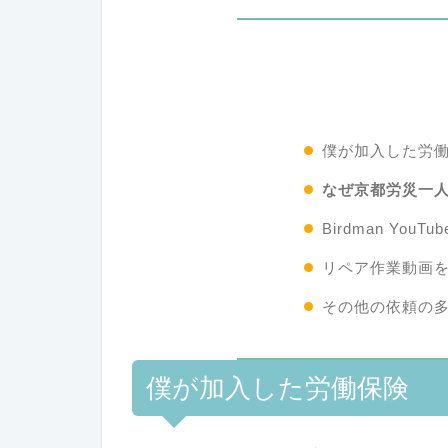
僕が加入した労
なぜ京都労災一
Birdman You
リペア作業動画
その他の依頼の
僕が加入した労働保険