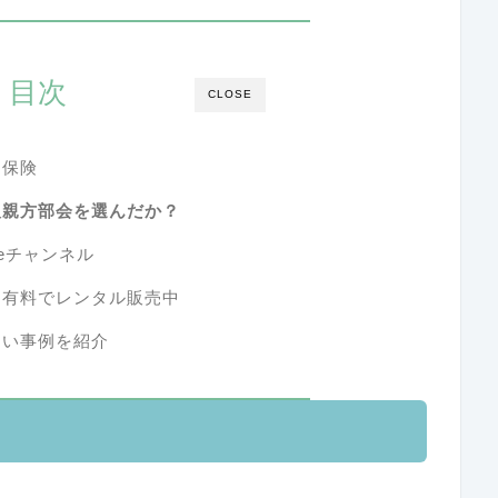
目次
CLOSE
働保険
人親方部会を選んだか？
Tubeチャンネル
を有料でレンタル販売中
多い事例を紹介