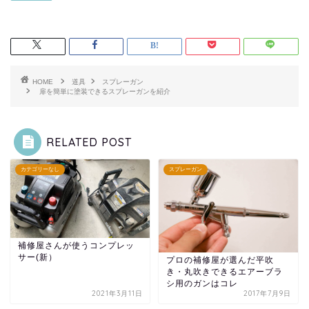
HOME
道具
スプレーガン
扉を簡単に塗装できるスプレーガンを紹介
RELATED POST
カテゴリーなし
スプレーガン
補修屋さんが使うコンプレッ
サー(新）
プロの補修屋が選んだ平吹
き・丸吹きできるエアーブラ
シ用のガンはコレ
2021年3月11日
2017年7月9日