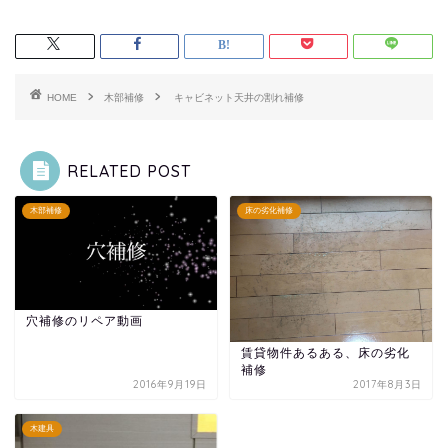
HOME
木部補修
キャビネット天井の割れ補修
RELATED POST
木部補修
床の劣化補修
穴補修のリペア動画
賃貸物件あるある、床の劣化
補修
2016年9月19日
2017年8月3日
木建具