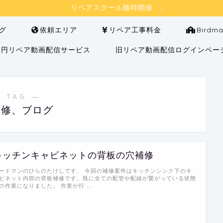
リペアスクール随時開催
グ
依頼エリア
リペア工事料金
Bird
000円リペア動画配信サービス
旧リペア動画配信ログインペー
 TAG ―
補修、ブログ
キッチンキャビネットの背板の穴補修
ードマンのひらのたけしです。 今回の補修案件はキッチンシンク下のキ
ビネット内部の背板補修です。既に全ての配管や配線が繋がっている状態
の作業になりました。 作業が行 …