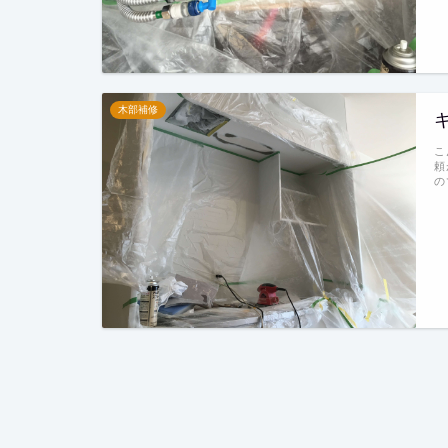
木部補修
こ
頼
の