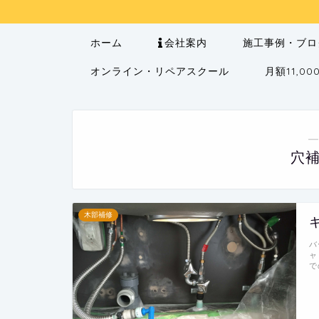
ホーム
会社案内
施工事例・ブロ
オンライン・リペアスクール
月額11,
―
穴
木部補修
バ
ャ
で