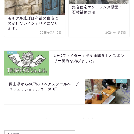
集合住宅エントランス壁面：
石材補修方法
モルタル造形は今後の住宅に
欠かせないインテリアになり
ます。
2018年3月10日
2024年1月3日
UFCファイター：平良達郎選手とスポン
サー契約を結びました。
岡山県から神戸のリペアスクールへ：プ
ロフェッショナルコース8日