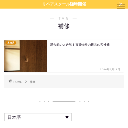
リペアスクール随時開催
― TAG ―
補修
木建具
退去前の人必見！賃貸物件の建具の穴補修
2016年5月19日
HOME
補修
日本語