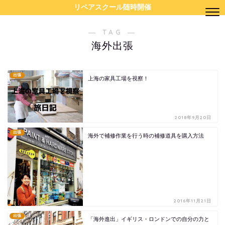
リペアスクール随時開催
― TAG ―
海外出張
出張
上海の家具工場を視察！
2018年9月20日
出張
海外で補修作業を行う時の補修道具を購入方法
2016年11月21日
出張
「海外進出」イギリス・ロンドンでの自分の力と