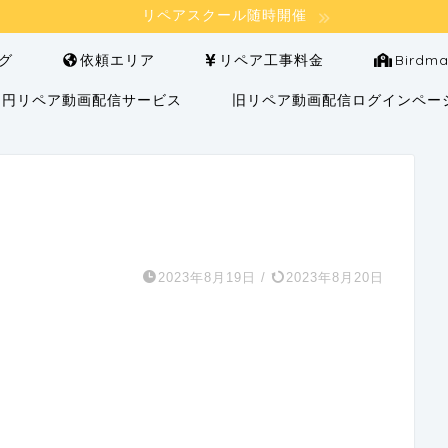
リペアスクール随時開催
グ
依頼エリア
リペア工事料金
Bird
000円リペア動画配信サービス
旧リペア動画配信ログインペー
2023年8月19日
/
2023年8月20日