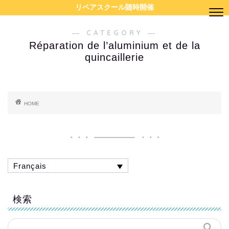
リペアスクール随時開催
― CATEGORY ―
Réparation de l’aluminium et de la
quincaillerie
HOME
Français
検索