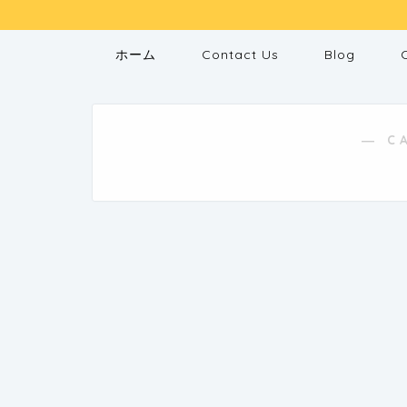
ホーム
Contact Us
Blog
― C