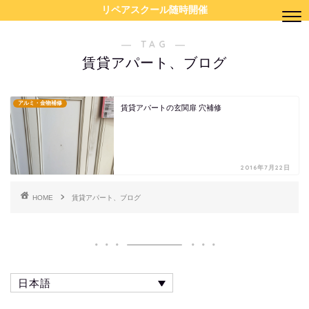
リペアスクール随時開催
― TAG ―
賃貸アパート、ブログ
アルミ・金物補修
賃貸アパートの玄関扉 穴補修
2016年7月22日
HOME
賃貸アパート、ブログ
日本語